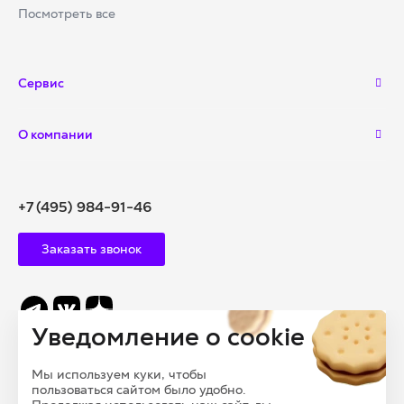
Посмотреть все
Сервис
О компании
+7 (495) 984-91-46
Заказать звонок
Уведомление о cookie
info@polysam.ru
Мы используем куки, чтобы
109028, Г. МОСКВА, ВНУТРИГОРОДСКАЯ
пользоваться сайтом было удобно.
ТЕРРИТОРИЯ, МУНИЦИПАЛЬНЫЙ ОКРУГ БАСМАННЫЙ,