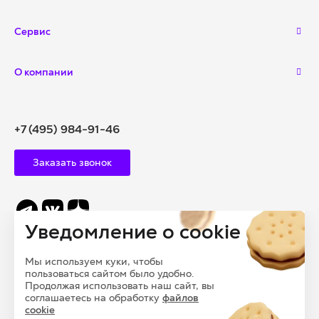
Сервис
О компании
+7 (495) 984-91-46
Заказать звонок
Уведомление о cookie
info@polysam.ru
Мы используем куки, чтобы
109028, Г. МОСКВА, ВНУТРИГОРОДСКАЯ
пользоваться сайтом было удобно.
ТЕРРИТОРИЯ, МУНИЦИПАЛЬНЫЙ ОКРУГ БАСМАННЫЙ,
Продолжая использовать наш сайт, вы
соглашаетесь на обработку
файлов
ПЕРЕУЛОК ПОДКОЛОКОЛЬНЫЙ, ДОМ 13, СТРОЕНИЕ 1
cookie