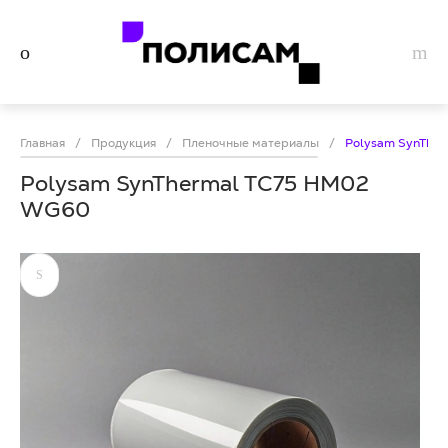
Главная
/
Продукция
/
Пленочные материалы
/
Polysam SynThe
Polysam SynThermal TC75 HM02
WG60