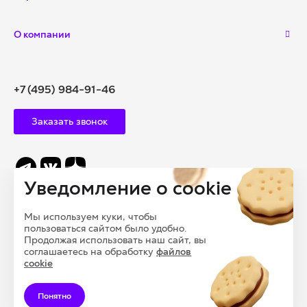
О компании
+7 (495) 984-91-46
Заказать звонок
Уведомление о cookie
info@polysam.ru
Мы используем куки, чтобы
109028, Г. МОСКВА, ВНУТРИГОРОДСКАЯ
пользоваться сайтом было удобно.
ТЕРРИТОРИЯ, МУНИЦИПАЛЬНЫЙ ОКРУГ БАСМАННЫЙ,
Продолжая использовать наш сайт, вы
соглашаетесь на обработку
файлов
ПЕРЕУЛОК ПОДКОЛОКОЛЬНЫЙ, ДОМ 13, СТРОЕНИЕ 1
cookie
Понятно