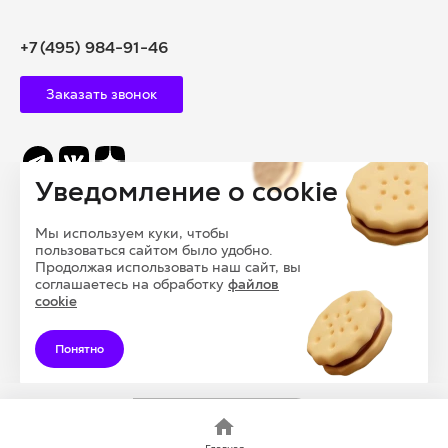
+7 (495) 984-91-46
Заказать звонок
Уведомление о cookie
info@polysam.ru
Мы используем куки, чтобы
109028, Г. МОСКВА, ВНУТРИГОРОДСКАЯ
пользоваться сайтом было удобно.
ТЕРРИТОРИЯ, МУНИЦИПАЛЬНЫЙ ОКРУГ БАСМАННЫЙ,
Продолжая использовать наш сайт, вы
соглашаетесь на обработку
файлов
ПЕРЕУЛОК ПОДКОЛОКОЛЬНЫЙ, ДОМ 13, СТРОЕНИЕ 1
cookie
Понятно
© 2026 ООО «ПОЛИСАМ», Все права защищены