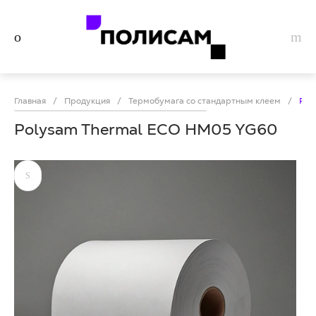
Главная
/
Продукция
/
Термобумага со стандартным клеем
/
Pol
Polysam Thermal ECO HM05 YG60