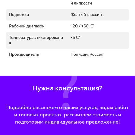
й липкости
Подложка
Желтый глассин
Рабочий диапазон
-20 / +60, C°
Температура этикетировани
-5 C°
я
Производитель
Полисам, Россия
Нужна консультация?
Подробно расскажем о наших услугах, видах работ
и типовых проектах, рассчитаем стоимость и
подготовим индивидуальное предложение!