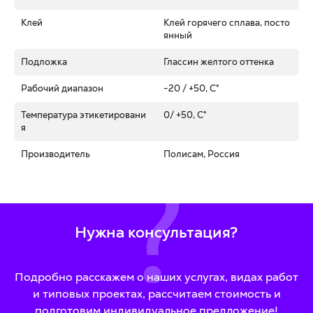
Клей
Клей горячего сплава, посто
янный
Подложка
Глассин желтого оттенка
Рабочий диапазон
-20 / +50, C°
Температура этикетировани
0/ +50, C°
я
Производитель
Полисам, Россия
Нужна консультация?
Подробно расскажем о наших услугах, видах работ
и типовых проектах, рассчитаем стоимость и
подготовим индивидуальное предложение!