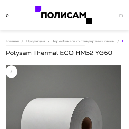
Главная
/
Продукция
/
Термобумага со стандартным клеем
/
Pol
Polysam Thermal ECO HM52 YG60