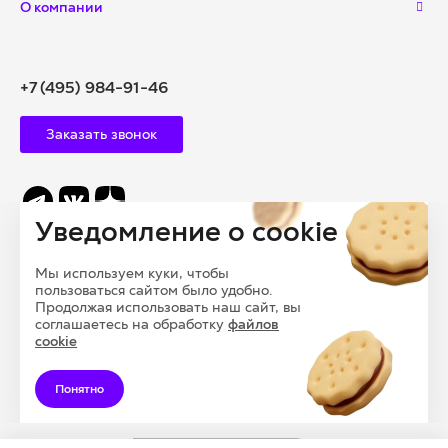
О компании
+7 (495) 984-91-46
Заказать звонок
Уведомление о cookie
info@polysam.ru
Мы используем куки, чтобы
109028, Г. МОСКВА, ВНУТРИГОРОДСКАЯ
пользоваться сайтом было удобно.
ТЕРРИТОРИЯ, МУНИЦИПАЛЬНЫЙ ОКРУГ БАСМАННЫЙ,
Продолжая использовать наш сайт, вы
соглашаетесь на обработку
файлов
ПЕРЕУЛОК ПОДКОЛОКОЛЬНЫЙ, ДОМ 13, СТРОЕНИЕ 1
cookie
Понятно
© 2026 ООО «ПОЛИСАМ», Все права защищены