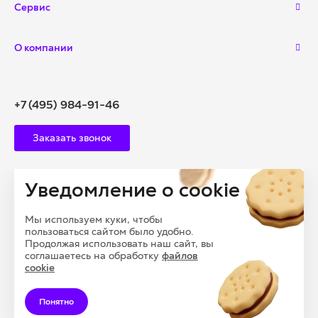
Сервис
О компании
+7 (495) 984-91-46
Заказать звонок
Уведомление о cookie
info@polysam.ru
Мы используем куки, чтобы
пользоваться сайтом было удобно.
Продолжая использовать наш сайт, вы
109028, Г. МОСКВА, ВНУТРИГОРОДСКАЯ
соглашаетесь на обработку
файлов
ТЕРРИТОРИЯ, МУНИЦИПАЛЬНЫЙ ОКРУГ БАСМАННЫЙ,
cookie
ПЕРЕУЛОК ПОДКОЛОКОЛЬНЫЙ, ДОМ 13, СТРОЕНИЕ 1
Понятно