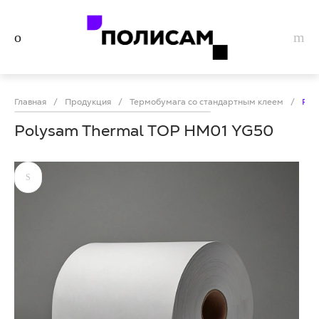
Главная
/
Продукция
/
Термобумага со стандартным клеем
/
Pol
Polysam Thermal TOP HM01 YG50