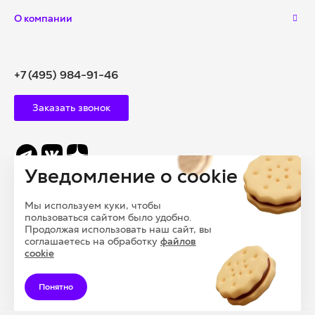
О компании
+7 (495) 984-91-46
Заказать звонок
Уведомление о cookie
info@polysam.ru
Мы используем куки, чтобы
109028, Г. МОСКВА, ВНУТРИГОРОДСКАЯ
пользоваться сайтом было удобно.
ТЕРРИТОРИЯ, МУНИЦИПАЛЬНЫЙ ОКРУГ БАСМАННЫЙ,
Продолжая использовать наш сайт, вы
соглашаетесь на обработку
файлов
ПЕРЕУЛОК ПОДКОЛОКОЛЬНЫЙ, ДОМ 13, СТРОЕНИЕ 1
cookie
Понятно
© 2026 ООО «ПОЛИСАМ», Все права защищены