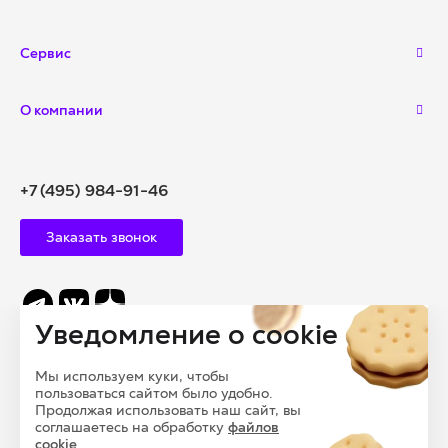
Сервис
О компании
+7 (495) 984-91-46
Заказать звонок
Уведомление о cookie
info@polysam.ru
Мы используем куки, чтобы
109028, Г. МОСКВА, ВНУТРИГОРОДСКАЯ
пользоваться сайтом было удобно.
ТЕРРИТОРИЯ, МУНИЦИПАЛЬНЫЙ ОКРУГ БАСМАННЫЙ,
Продолжая использовать наш сайт, вы
соглашаетесь на обработку
файлов
ПЕРЕУЛОК ПОДКОЛОКОЛЬНЫЙ, ДОМ 13, СТРОЕНИЕ 1
cookie