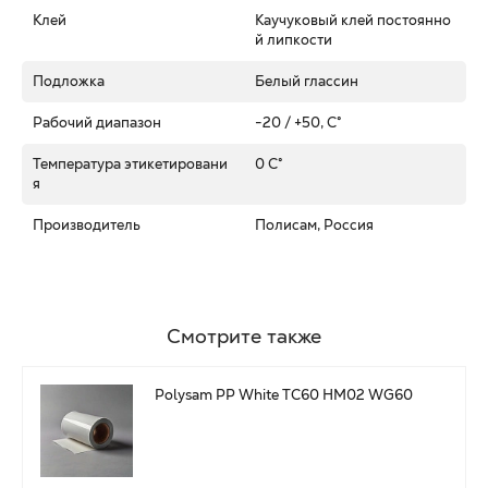
Клей
Каучуковый клей постоянно
й липкости
Подложка
Белый глассин
Рабочий диапазон
-20 / +50, C°
Температура этикетировани
0 C°
я
Производитель
Полисам, Россия
Смотрите также
Polysam PP White TC60 HM02 WG60