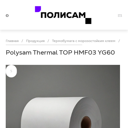
Главная
/
Продукция
/
Термобумага с морозостойким клеем
/
Po
Polysam Thermal TOP HMF03 YG60