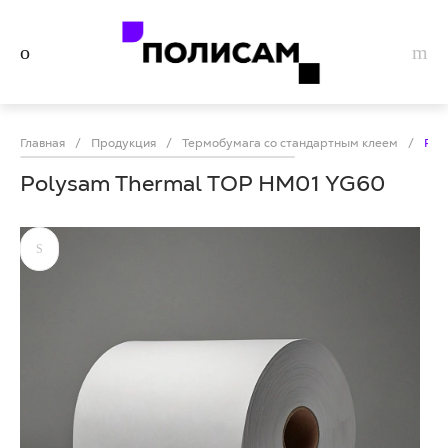
Главная
/
Продукция
/
Термобумага со стандартным клеем
/
Pol
Polysam Thermal TOP HM01 YG60