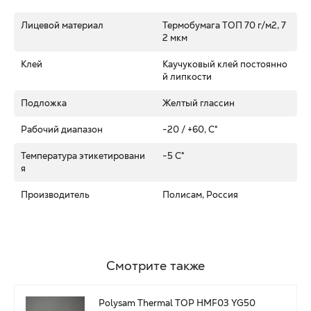
Лицевой материал
Термобумага ТОП 70 г/м2, 7
2 мкм
Клей
Каучуковый клей постоянно
й липкости
Подложка
Желтый глассин
Рабочий диапазон
-20 / +60, C°
Температура этикетировани
-5 C°
я
Производитель
Полисам, Россия
Смотрите также
Polysam Thermal TOP HMF03 YG50